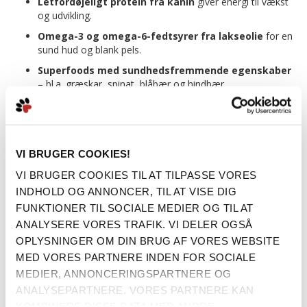
Letfordøjeligt protein fra kanin
giver energi til vækst
og udvikling.
Omega-3 og omega-6-fedtsyrer fra lakseolie
for en
sund hud og blank pels.
Superfoods med sundhedsfremmende egenskaber
– bl.a. græskar, spinat, blåbær og hindbær.
Understøtter led og knogler
med grøn-læbede
muslinger, glucosamin og chondroitin.
Forbedret fordøjelse
takket være psylliumfrø, hørfrø og
cikorie inulin.
VI BRUGER COOKIES!
Posen indeholder 1kg lækkert Superfood til din hund.
VI BRUGER COOKIES TIL AT TILPASSE VORES
INDHOLD OG ANNONCER, TIL AT VISE DIG
Køb 2 for 250kr
FUNKTIONER TIL SOCIALE MEDIER OG TIL AT
Mere information
ANALYSERE VORES TRAFIK. VI DELER OGSÅ
OPLYSNINGER OM DIN BRUG AF VORES WEBSITE
MED VORES PARTNERE INDEN FOR SOCIALE
MEDIER, ANNONCERINGSPARTNERE OG
BESKRIVELSE
ANALYSEPARTNERE. VORES PARTNERE KAN
KOMBINERE DISSE DATA MED ANDRE