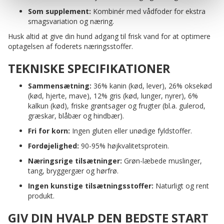
Som supplement:
Kombinér med vådfoder for ekstra
smagsvariation og næring.
Husk altid at give din hund adgang til frisk vand for at optimere
optagelsen af foderets næringsstoffer.
TEKNISKE SPECIFIKATIONER
Sammensætning:
36% kanin (kød, lever), 26% oksekød
(kød, hjerte, mave), 12% gris (kød, lunger, nyrer), 6%
kalkun (kød), friske grøntsager og frugter (bl.a. gulerod,
græskar, blåbær og hindbær).
Fri for korn:
Ingen gluten eller unødige fyldstoffer.
Fordøjelighed:
90-95% højkvalitetsprotein.
Næringsrige tilsætninger:
Grøn-læbede muslinger,
tang, bryggergær og hørfrø.
Ingen kunstige tilsætningsstoffer:
Naturligt og rent
produkt.
GIV DIN HVALP DEN BEDSTE START