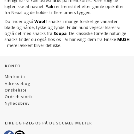
særligt har vi Yaki ostesnacks på menukortet. Bare rolig de
lugter ikke af navnet.
Yaki
er fremstillet efter gamle opskrifter
fra Nepal og de holder til flere timers tyggeri.
Du finder også
Woolf
snacks i mange forskellige varianter -
bløde og hårde, tykke og tynde. Er din hund vegetar klarer vi
også det med snacks fra
Soopa
. De klassiske tørrede naturlige
snacks finder du også hos os - Vi har valgt dem fra Finske
MUSH
- mere lækkert bliver det ikke.
KONTO
Min konto
Adressebog
Ønskeliste
Ordrehistorik
Nyhedsbrev
LIKE OG FØLG OS PÅ DE SOCIALE MEDIER