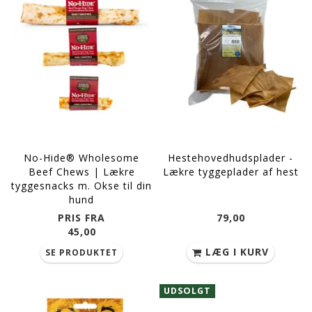
No-Hide® Wholesome
Hestehovedhudsplader -
Beef Chews | Lækre
Lækre tyggeplader af hest
tyggesnacks m. Okse til din
hund
PRIS FRA
79,00
45,00
LÆG I KURV
SE PRODUKTET
UDSOLGT