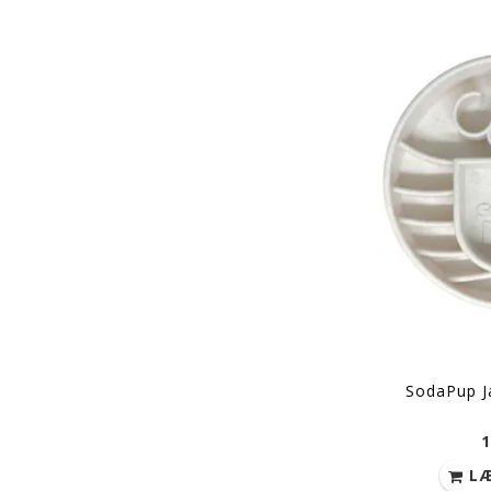
SodaPup J
1
LÆ