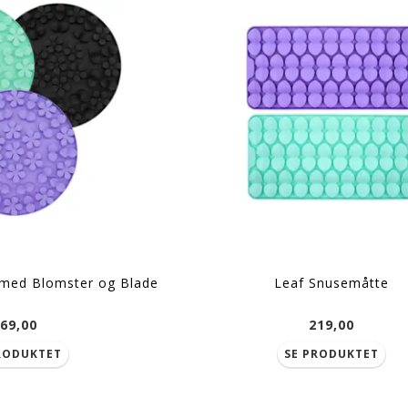
279,00
179,
SE PRODUKTET
SE PROD
med Blomster og Blade
Leaf Snusemåtte
69,00
219,00
RODUKTET
SE PRODUKTET