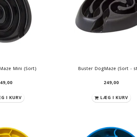
aze Mini (Sort)
Buster DogMaze (Sort - s
49,00
249,00
G I KURV
LÆG I KURV