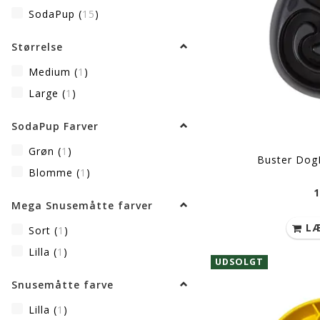
SodaPup
(
15
)
Størrelse
Medium
(
1
)
Large
(
1
)
SodaPup Farver
Grøn
(
1
)
Buster DogM
Blomme
(
1
)
1
Mega Snusemåtte farver
LÆ
Sort
(
1
)
Lilla
(
1
)
UDSOLGT
Snusemåtte farve
Lilla
(
1
)