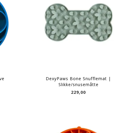
ve
DexyPaws Bone Snufflemat |
Slikke/snusemåtte
229,00