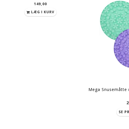
149,00
249,00
LÆG I KURV
LÆG I KURV
Mega Snusemåtte 
2
SE P