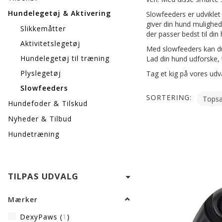
Hundelegetøj & Aktivering
Slowfeeders er udviklet
giver din hund mulighed
Slikkemåtter
der passer bedst til di
Aktivitetslegetøj
Med slowfeeders kan du
Hundelegetøj til træning
Lad din hund udforske,
Plyslegetøj
Tag et kig på vores udv
Slowfeeders
SORTERING:
Hundefoder & Tilskud
Nyheder & Tilbud
Hundetræning
SKIFTE
TILPAS UDVALG
FILTER
Mærker
DexyPaws
(
1
)