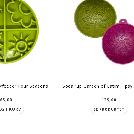
UDSOLGT
wfeeder Four Seasons
SodaPup Garden of Eatin' Tipsy 
65,00
139,00
G I KURV
SE PRODUKTET
 stor)
Paikka Slow Feed Keramikskål
SodaPup Slowfee
(M/L)