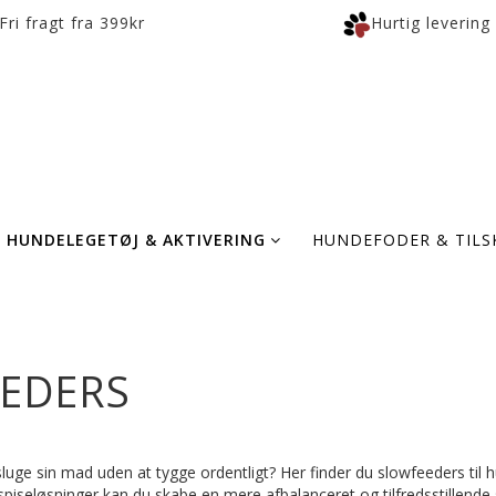
Fri fragt fra 399kr
Hurtig levering
HUNDELEGETØJ & AKTIVERING
HUNDEFODER & TILS
EDERS
luge sin mad uden at tygge ordentligt? Her finder du slowfeeders til h
piseløsninger kan du skabe en mere afbalanceret og tilfredsstillende 