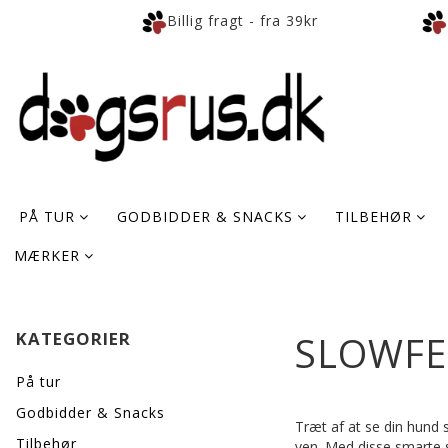
Billig fragt - fra 39kr
PÅ TUR
GODBIDDER & SNACKS
TILBEHØR
MÆRKER
KATEGORIER
SLOWFE
På tur
Godbidder & Snacks
Træt af at se din hund s
Tilbehør
ven. Med disse smarte s