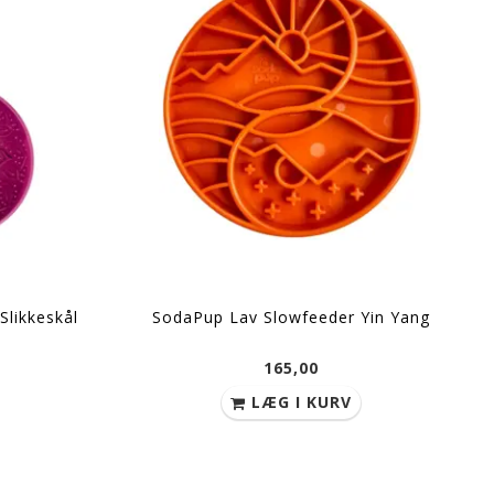
UDSOLGT
Slikkeskål
SodaPup Lav Slowfeeder Yin Yang
165,00
LÆG I KURV
der Honeycomb
SodaPup Slowfeeder Wave
DexyPaws
Sli