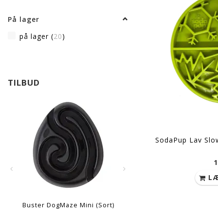
På lager
på lager
(
20
)
TILBUD
SodaPup Lav Slo
1
LÆ
Buster DogMaze Mini (Sort)
Buster DogMaze (Sort -