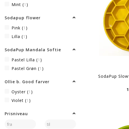
Mint
(
1
)
Sodapup flower
Pink
(
1
)
Lilla
(
1
)
SodaPup Mandala Softie
Pastel Lilla
(
1
)
Pastel Grøn
(
1
)
SodaPup Slow
Ollie b. Good farver
1
Oyster
(
1
)
Violet
(
1
)
Prisniveau