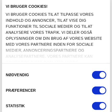
VI BRUGER COOKIES!
VI BRUGER COOKIES TIL AT TILPASSE VORES
INDHOLD OG ANNONCER, TIL AT VISE DIG
FUNKTIONER TIL SOCIALE MEDIER OG TIL AT
ANALYSERE VORES TRAFIK. VI DELER OGSÅ
OPLYSNINGER OM DIN BRUG AF VORES WEBSITE
Hundetegn med Kiwi |
Hundetegn med Medicinsk
MED VORES PARTNERE INDEN FOR SOCIALE
Emalje str. Small
Tegn | Emalje str. Small
MEDIER, ANNONCERINGSPARTNERE OG
ANALYSEPARTNERE. VORES PARTNERE KAN
144,00
144,00
KOMBINERE DISSE DATA MED ANDRE
GRATIS LEVERING!
GRATIS LEVERING!
OPLYSNINGER, DU HAR GIVET DEM, ELLER SOM DE
SE PRODUKTET
SE PRODUKTET
SAMTYKKEVALG
HAR INDSAMLET FRA DIN BRUG AF DERES
NØDVENDIG
TJENESTER.
PRÆFERENCER
STATISTIK