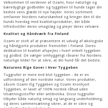
Velkommen til verdenen af Ozami, hvor naturlige og
bæredygtige godbidder og tyggeben til hunde tager din
bedste vens glæde til nye højder. Vores sortiment
omfavner Nordens naturskønhed og bringer den til din
hunds hverdag med kvalitetsprodukter, der både
tilfredsstiller deres smagsløg og plejer deres velvære.
Kvalitet og Håndværk fra Finland
Ozami er stolt af at præsentere et udvalg af økologiske
og håndgjorte produkter fremstillet i Finland. Deres
dedikation til kvalitet afspejles i hvert enkelt tyggeben
og godbid. De vælger omhyggeligt råvarer fra Nordens
naturlige kilder for at sikre, at din hund får det bedste.
Naturens Rige Gaver i Hver Tyggeben
Tuggruller er mere end blot tyggeben - de er en
udforskning af den nordiske natur. Vores produkter,
såsom Ozami Elg Tyggeben og Ozami Kronhjort
Tyggeben, er lavet af 100% nordisk råhud uden
tilsætningsstoffer eller antibiotika. Disse tuggruller
tilbyder både naturlig smag og langvarig underholdning,
og deres sammensætning sikrer, at de er sikre og