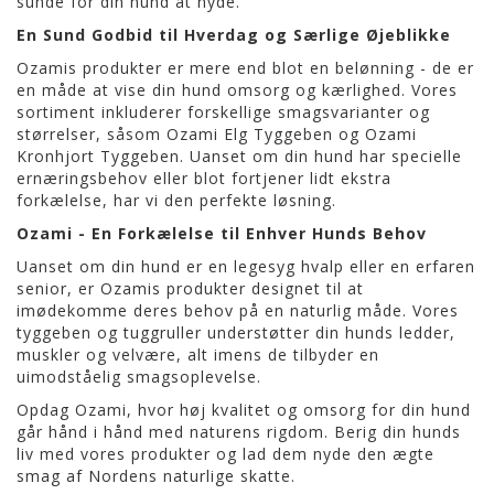
sunde for din hund at nyde.
En Sund Godbid til Hverdag og Særlige Øjeblikke
Ozamis produkter er mere end blot en belønning - de er
en måde at vise din hund omsorg og kærlighed. Vores
sortiment inkluderer forskellige smagsvarianter og
størrelser, såsom Ozami Elg Tyggeben og Ozami
Kronhjort Tyggeben. Uanset om din hund har specielle
ernæringsbehov eller blot fortjener lidt ekstra
forkælelse, har vi den perfekte løsning.
Ozami - En Forkælelse til Enhver Hunds Behov
Uanset om din hund er en legesyg hvalp eller en erfaren
senior, er Ozamis produkter designet til at
imødekomme deres behov på en naturlig måde. Vores
tyggeben og tuggruller understøtter din hunds ledder,
muskler og velvære, alt imens de tilbyder en
uimodståelig smagsoplevelse.
Opdag Ozami, hvor høj kvalitet og omsorg for din hund
går hånd i hånd med naturens rigdom. Berig din hunds
liv med vores produkter og lad dem nyde den ægte
smag af Nordens naturlige skatte.