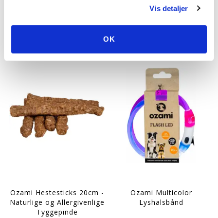
25,00
25,00
Vis detaljer
LÆG I KURV
LÆG I KURV
OK
Ozami Hestesticks 20cm -
Ozami Multicolor
Naturlige og Allergivenlige
Lyshalsbånd
Tyggepinde