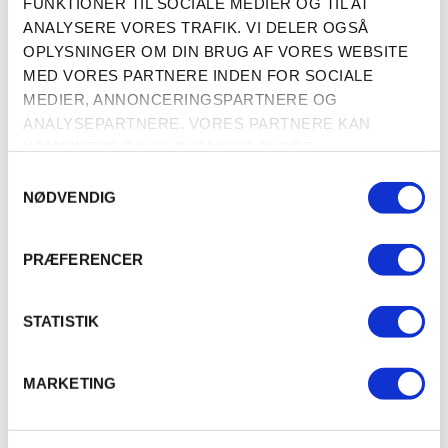
FUNKTIONER TIL SOCIALE MEDIER OG TIL AT
74,00
ANALYSERE VORES TRAFIK. VI DELER OGSÅ
LÆG I KURV
SE PRODUKTET
OPLYSNINGER OM DIN BRUG AF VORES WEBSITE
MED VORES PARTNERE INDEN FOR SOCIALE
MEDIER, ANNONCERINGSPARTNERE OG
ANALYSEPARTNERE. VORES PARTNERE KAN
KOMBINERE DISSE DATA MED ANDRE
OPLYSNINGER, DU HAR GIVET DEM, ELLER SOM DE
SAMTYKKEVALG
HAR INDSAMLET FRA DIN BRUG AF DERES
NØDVENDIG
TJENESTER.
PRÆFERENCER
STATISTIK
MARKETING
Ozami Hjortesticks 20cm -
Ozami Rensticks 20cm -
Naturlige og Allergivenlige
Naturlige og Allergivenlige
Tyggepinde
Tyggepinde