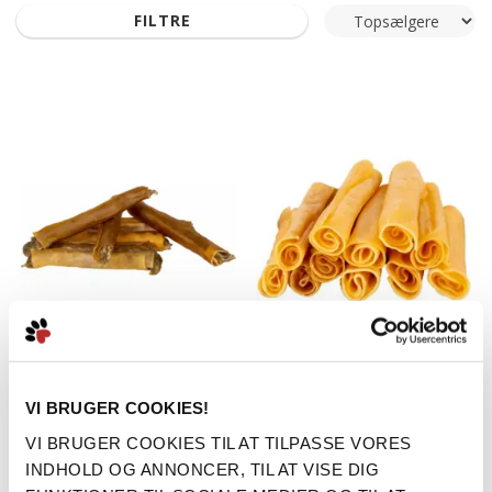
FILTRE
Ozami Wrapped
Ozami Kronhjort Tyggeben
VI BRUGER COOKIES!
Hestesticks 20cm
VI BRUGER COOKIES TIL AT TILPASSE VORES
INDHOLD OG ANNONCER, TIL AT VISE DIG
39,00
PRIS FRA