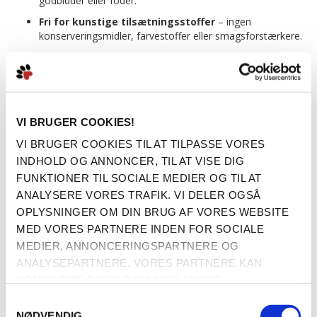
godbidder eller foder.
Fri for kunstige tilsætningsstoffer
– ingen
konserveringsmidler, farvestoffer eller smagsforstærkere.
Superfoods med sundhedsfremmende egenskaber
– bl.a. sød kartoffel, blåbær, goji bær og æble.
Understøtter led, hud og pels
med grøn-læbede
muslinger, glucosamin og chondroitin.
VI BRUGER COOKIES!
Forbedret fordøjelse og tarmflora
takket være
psylliumfrø, hørfrø og cikorie inulin.
VI BRUGER COOKIES TIL AT TILPASSE VORES
INDHOLD OG ANNONCER, TIL AT VISE DIG
Posen indeholder 1kg lækkert Superfood til din hund.
FUNKTIONER TIL SOCIALE MEDIER OG TIL AT
Køb 2 for 250kr
ANALYSERE VORES TRAFIK. VI DELER OGSÅ
Mere information
OPLYSNINGER OM DIN BRUG AF VORES WEBSITE
MED VORES PARTNERE INDEN FOR SOCIALE
MEDIER, ANNONCERINGSPARTNERE OG
ANALYSEPARTNERE. VORES PARTNERE KAN
BESKRIVELSE
KOMBINERE DISSE DATA MED ANDRE
OPLYSNINGER, DU HAR GIVET DEM, ELLER SOM DE
SAMTYKKEVALG
HAR INDSAMLET FRA DIN BRUG AF DERES
NØDVENDIG