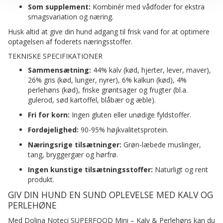
Som supplement:
Kombinér med vådfoder for ekstra
smagsvariation og næring.
Husk altid at give din hund adgang til frisk vand for at optimere
optagelsen af foderets næringsstoffer.
TEKNISKE SPECIFIKATIONER
Sammensætning:
44% kalv (kød, hjerter, lever, maver),
26% gris (kød, lunger, nyrer), 6% kalkun (kød), 4%
perlehøns (kød), friske grøntsager og frugter (bl.a.
gulerod, sød kartoffel, blåbær og æble).
Fri for korn:
Ingen gluten eller unødige fyldstoffer.
Fordøjelighed:
90-95% højkvalitetsprotein.
Næringsrige tilsætninger:
Grøn-læbede muslinger,
tang, bryggergær og hørfrø.
Ingen kunstige tilsætningsstoffer:
Naturligt og rent
produkt.
GIV DIN HUND EN SUND OPLEVELSE MED KALV OG
PERLEHØNE
Med Dolina Noteci SUPERFOOD Mini – Kalv & Perlehøns kan du