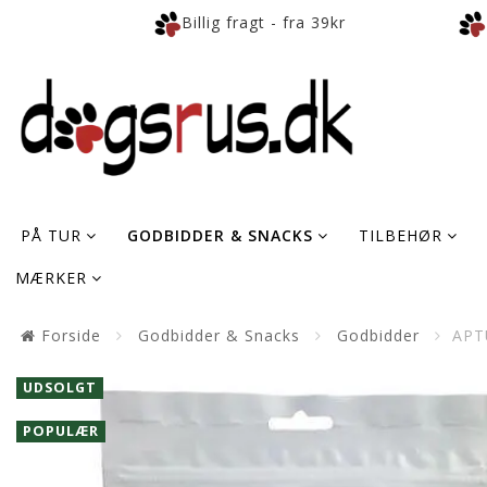
Billig fragt - fra 39kr
PÅ TUR
GODBIDDER & SNACKS
TILBEHØR
MÆRKER
Forside
Godbidder & Snacks
Godbidder
APT
UDSOLGT
POPULÆR