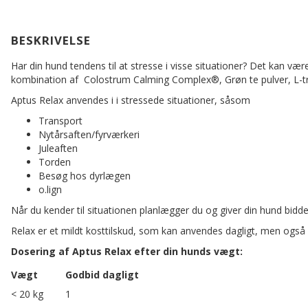
BESKRIVELSE
Har din hund tendens til at stresse i visse situationer? Det kan v
kombination af Colostrum Calming Complex®, Grøn te pulver, L-tr
Aptus Relax anvendes i i stressede situationer, såsom
Transport
Nytårsaften/fyrværkeri
Juleaften
Torden
Besøg hos dyrlægen
o.lign
Når du kender til situationen planlægger du og giver din hund bidd
Relax er et mildt kosttilskud, som kan anvendes dagligt, men også
Dosering af Aptus Relax efter din hunds vægt:
Vægt
Godbid dagligt
< 20 kg
1