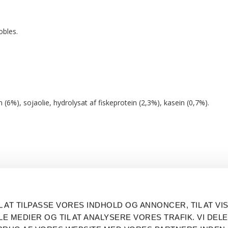
obles.
 (6%), sojaolie, hydrolysat af fiskeprotein (2,3%), kasein (0,7%).
LIKE OG FØLG OS PÅ DE
INFORMATIO
L AT TILPASSE VORES INDHOLD OG ANNONCER, TIL AT VIS
SOCIALE MEDIER
Fortrolighed
LE MEDIER OG TIL AT ANALYSERE VORES TRAFIK. VI DEL
Levering og F