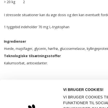
> 20 kg
2
I stressede situationer kan du øge dosis og den kan eventuelt ford
1 tyggebid indeholder 70 mg L-tryptophan
Ingredienser
Hvede, majsflager, glycerin, hørfrø, glucosemelasse, kyllingeprotein
Teknologiske tilsætningsstoffer
Kaliumsorbat, antioxidanter.
VI BRUGER COOKIES!
KONTAKT
KONTO
VI BRUGER COOKIES TI
Dogsrus ApS
Min konto
FUNKTIONER TIL SOCIA