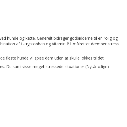
ved hunde og katte. Generelt b
idrager godbidderne til en rolig og
mbination
af
L-tryptophan og Vitamin B1
målrettet dæmper stress
e fleste hunde vil spise dem uden at skulle lokkes til det.
s. Du kan i visse meget stressede situationer (Nytår o.lign)