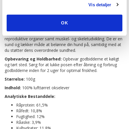
funktionalitet. Godbidderne lufttørres i små partier ved lave
Vis detaljer
temperaturer for at bevare deres høje næringsværdi og
naturlige smag. Resultatet er 100% naturlige og velsmagende
godbidder med en meget høj ernæringsværdi.
OK
Fordele for Din Hund:
Disse godbidder er fantastiske til at
understøtte din hunds fordøjelsessystem, immunsystem,
reproduktive organer samt muskel- og skeletudvikling. De er en
sund og lækker måde at belønne din hund på, samtidig med at
du støtter dens overordnede sundhed.
Opbevaring og Holdbarhed:
Opbevar godbidderne et køligt
og tørt sted. Sørg for at lukke posen efter åbning og forbrug
godbidderne inden for 2 uger for optimal friskhed.
Størrelse:
100g
Indhold:
100% lufttørret okselever
Analytiske Bestanddele:
Råprotein: 61,5%
Råfedt: 10,8%
Fugtighed: 12%
Råaske: 3,9%
Kulhydrater: 11,8%