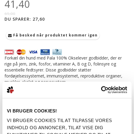
41,40
69,00
DU SPARER:
27,60
Få besked når produktet kommer igen
Forkæl din hund med Pala 100% Okselever godbidder, der er
rige på jern, zink, fosfor, vitaminer A, B og D, folinsyre og
essentielle fedtsyrer. Disse godbidder støtter
fordøjelsessystemet, immunsystemet, reproduktive organer,
muskler, skelet og nervesystem.
Lavet af 100% naturlig okselever, uden tilsætningsstoffer.
Rig på jern, zink, fosfor og vitaminer A, B og D.
Højt proteinindhold (61,5%) understøtter muskelvækst og
vævsreparation.
VI BRUGER COOKIES!
Lufttørret for at bevare næringsstofferne og den naturlige
VI BRUGER COOKIES TIL AT TILPASSE VORES
smag.
Støtter fordøjelsessystemet og immunsystemet.
INDHOLD OG ANNONCER, TIL AT VISE DIG