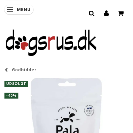
MENU
SKIFTE NAVIGATION
Godbidder
UDSOLGT
-40%