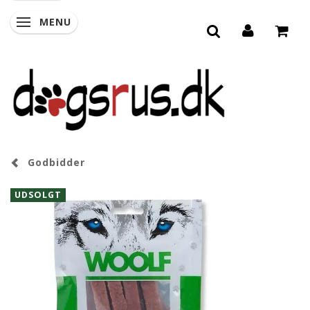
MENU
SKIFTE NAVIGATION
Godbidder
UDSOLGT