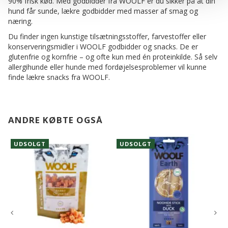
90% frisk kød. Med godbidder fra WOOLF er du sikker på at din
hund får sunde, lækre godbidder med masser af smag og
næring.
Du finder ingen kunstige tilsætningsstoffer, farvestoffer eller
konserveringsmidler i WOOLF godbidder og snacks. De er
glutenfrie og kornfrie – og ofte kun med én proteinkilde. Så selv
allergihunde eller hunde med fordøjelsesproblemer vil kunne
finde lækre snacks fra WOOLF.
ANDRE KØBTE OGSÅ
UDSOLGT
UDSOLGT