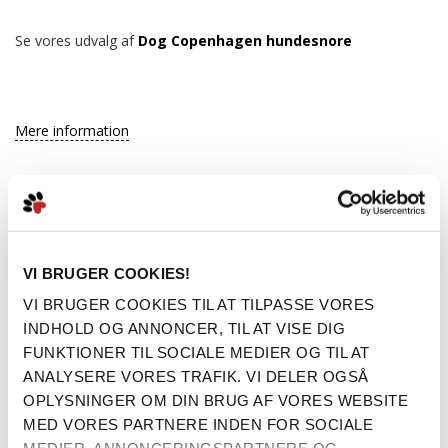
Se vores udvalg af
Dog Copenhagen hundesnore
Mere information
BESKRIVELSE
VI BRUGER COOKIES!
DOG COPENHAGEN COMFORT WALK
VI BRUGER COOKIES TIL AT TILPASSE VORES
GO
INDHOLD OG ANNONCER, TIL AT VISE DIG
FUNKTIONER TIL SOCIALE MEDIER OG TIL AT
Det nyeste skud på stammen fra DOG Copenhagen er Comfort
ANALYSERE VORES TRAFIK. VI DELER OGSÅ
Walk Go selen - en let og behagelig step-in sele designet til
hvalpe, små og mellemstore hunde. Der er tænkt på kvalitet og
OPLYSNINGER OM DIN BRUG AF VORES WEBSITE
funktioner i denne hundesele – den er dansk designet og der er
MED VORES PARTNERE INDEN FOR SOCIALE
ikke gået på kompromis med hverken materialer eller design.