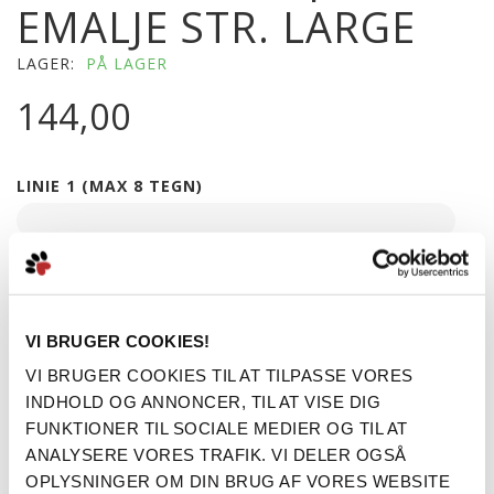
EMALJE STR. LARGE
LAGER:
PÅ LAGER
144,00
LINIE 1 (MAX 8 TEGN)
LINIE 2 (MAX 16 TEGN)
VI BRUGER COOKIES!
LINIE 3 (MAX 22 TEGN)
VI BRUGER COOKIES TIL AT TILPASSE VORES
INDHOLD OG ANNONCER, TIL AT VISE DIG
LINIE 4 (MAX 22 TEGN)
FUNKTIONER TIL SOCIALE MEDIER OG TIL AT
ANALYSERE VORES TRAFIK. VI DELER OGSÅ
OPLYSNINGER OM DIN BRUG AF VORES WEBSITE