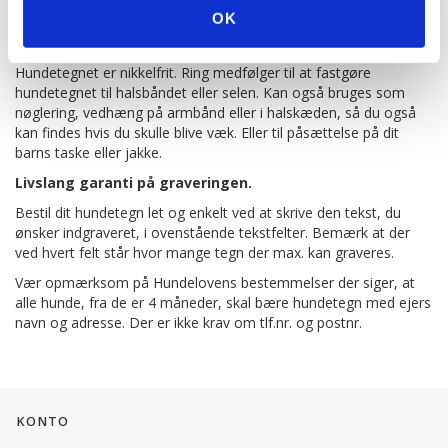
Altid gratis levering på hundetegn fra shopdogsrus.dk.
OK
Graverede hundetegn sendes altid med Postnord som
brevpost - leveringstid oftest 5-10 hverdage
Hundetegnet er nikkelfrit. Ring medfølger til at fastgøre
hundetegnet til halsbåndet eller selen. Kan også bruges som
nøglering, vedhæng på armbånd eller i halskæden, så du også
kan findes hvis du skulle blive væk. Eller til påsættelse på dit
barns taske eller jakke.
Livslang garanti på graveringen.
Bestil dit hundetegn let og enkelt ved at skrive den tekst, du
ønsker indgraveret, i ovenstående tekstfelter. Bemærk at der
ved hvert felt står hvor mange tegn der max. kan graveres.
Vær opmærksom på Hundelovens bestemmelser der siger, at
alle hunde, fra de er 4 måneder, skal bære hundetegn med ejers
navn og adresse. Der er ikke krav om tlf.nr. og postnr.
KONTO