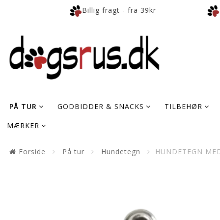
Billig fragt - fra 39kr
PÅ TUR
GODBIDDER & SNACKS
TILBEHØR
MÆRKER
Forside
På tur
Hundetegn
HUNDETEGN MED 