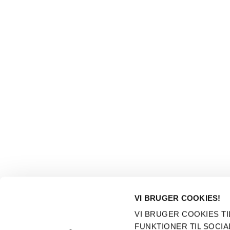
VI BRUGER COOKIES!
KONTAKT
KONTO
VI BRUGER COOKIES TI
Dogsrus ApS
Min konto
FUNKTIONER TIL SOCIA