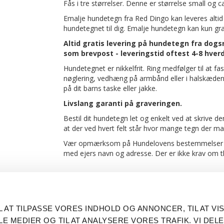
Fås i tre størrelser. Denne er størrelse small og c
Emalje hundetegn fra Red Dingo kan leveres altid 
hundetegnet til dig. Emalje hundetegn kan kun gra
Altid gratis levering på hundetegn fra dog
som brevpost - leveringstid oftest 4-8 hve
Hundetegnet er nikkelfrit. Ring medfølger til at f
nøglering, vedhæng på armbånd eller i halskæden, s
på dit barns taske eller jakke.
Livslang garanti på graveringen.
Bestil dit hundetegn let og enkelt ved at skrive d
at der ved hvert felt står hvor mange tegn der ma
Vær opmærksom på Hundelovens bestemmelser der 
med ejers navn og adresse. Der er ikke krav om tlf
LIKE OG FØLG OS PÅ DE
INFORMATIO
L AT TILPASSE VORES INDHOLD OG ANNONCER, TIL AT VIS
SOCIALE MEDIER
Fortrolighed
LE MEDIER OG TIL AT ANALYSERE VORES TRAFIK. VI DEL