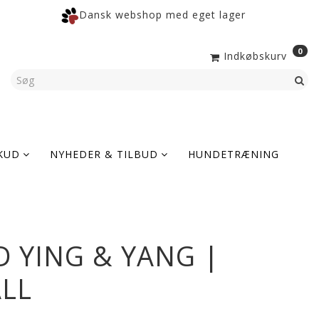
Dansk webshop med eget lager
0
Indkøbskurv
KUD
NYHEDER & TILBUD
HUNDETRÆNING
 YING & YANG |
ALL