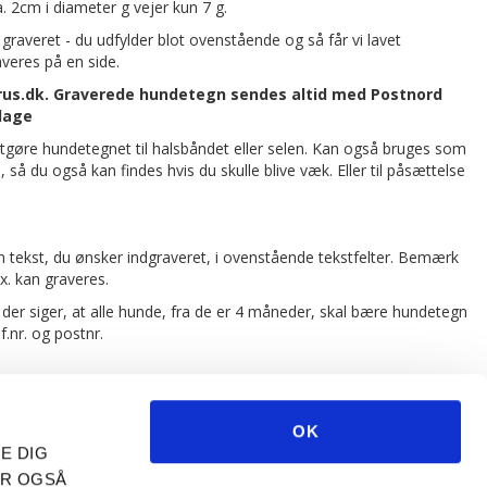
a. 2cm i diameter g vejer kun 7 g.
graveret - du udfylder blot ovenstående og så får vi lavet
veres på en side.
srus.dk. Graverede hundetegn sendes altid med Postnord
rdage
astgøre hundetegnet til halsbåndet eller selen. Kan også bruges som
å du også kan findes hvis du skulle blive væk. Eller til påsættelse
en tekst, du ønsker indgraveret, i ovenstående tekstfelter. Bemærk
x. kan graveres.
siger, at alle hunde, fra de er 4 måneder, skal bære hundetegn
.nr. og postnr.
OK
NER
TILMELD TIL NYHEDSBREV
E DIG
EMAIL-
ER OGSÅ