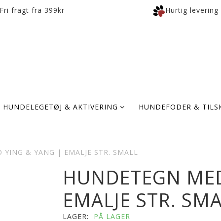
Fri fragt fra 399kr
Hurtig levering
HUNDELEGETØJ & AKTIVERING
HUNDEFODER & TILS
YING & YANG | EMALJE STR. SMALL
HUNDETEGN MED
EMALJE STR. SM
LAGER:
PÅ LAGER