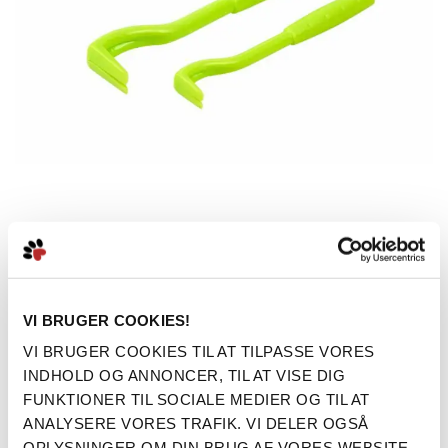
Zoom
BUSTER FLÅTTANG 2
VI BRUGER COOKIES!
VI BRUGER COOKIES TIL AT TILPASSE VORES
STK
INDHOLD OG ANNONCER, TIL AT VISE DIG
FUNKTIONER TIL SOCIALE MEDIER OG TIL AT
LAGER:
PÅ LAGER
ANALYSERE VORES TRAFIK. VI DELER OGSÅ
OPLYSNINGER OM DIN BRUG AF VORES WEBSITE