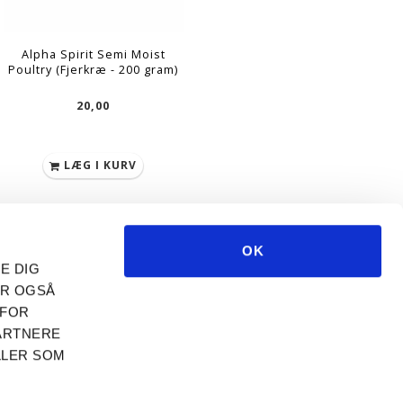
Alpha Spirit Semi Moist
Poultry (Fjerkræ - 200 gram)
20,00
LÆG I KURV
OK
NER
TILMELD TIL NYHEDSBREV
E DIG
EMAIL-
ER OGSÅ
ADRESSE
ragt
 FOR
TILMELD
AFMELD
ARTNERE
Vilkår
LLER SOM
itik
et