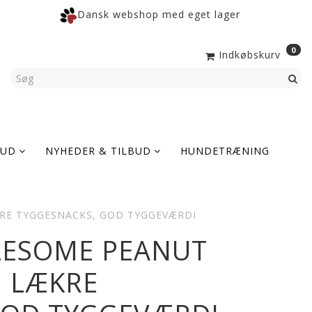
Dansk webshop med eget lager
0
Indkøbskurv
KUD
NYHEDER & TILBUD
HUNDETRÆNING
RE TYGGESNACKS, GOD TYGGEVÆRDI
LESOME PEANUT
| LÆKRE