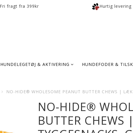
Fri fragt fra 399kr
Hurtig levering
HUNDELEGETØJ & AKTIVERING
HUNDEFODER & TILS
NO-HIDE® WHOLESOME PEANUT BUTTER CHEWS | LÆK
NO-HIDE® WHO
BUTTER CHEWS 