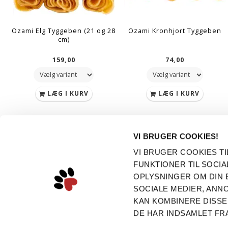
Ozami Elg Tyggeben (21 og 28
Ozami Kronhjort Tyggeben
cm)
159,00
74,00
LÆG I KURV
LÆG I KURV
VI BRUGER COOKIES!
KONTAKT
KONTO
VI BRUGER COOKIES TI
Dogsrus ApS
Min konto
FUNKTIONER TIL SOCIA
Adressebog
Sepstrupvej 13
OPLYSNINGER OM DIN 
Ønskeliste
SOCIALE MEDIER, AN
8653 Them
Ordrehistorik
KAN KOMBINERE DISSE
CVR: 35682163
Nyhedsbrev
DE HAR INDSAMLET FR