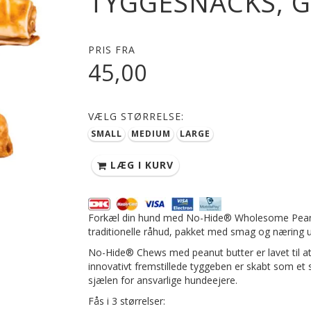
TYGGESNACKS, 
PRIS FRA
45,00
VÆLG
STØRRELSE:
SMALL
MEDIUM
LARGE
LÆG I KURV
Forkæl din hund med No-Hide® Wholesome Peanutbu
traditionelle råhud, pakket med smag og næring ud
No-Hide® Chews med peanut butter er lavet til at 
innovativt fremstillede tyggeben er skabt som et su
sjælen for ansvarlige hundeejere.
Fås i 3 størrelser: