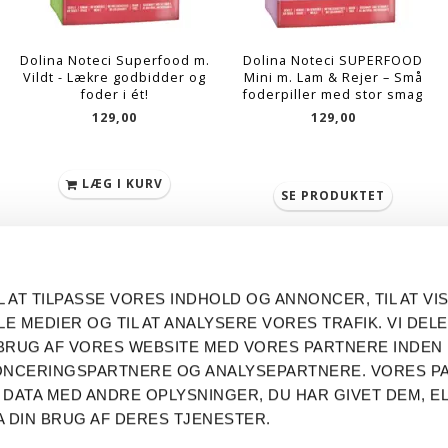
Dolina Noteci Superfood m.
Dolina Noteci SUPERFOOD
Vildt - Lækre godbidder og
Mini m. Lam & Rejer – Små
foder i ét!
foderpiller med stor smag
129,00
129,00
LÆG I KURV
SE PRODUKTET
LIKE OG FØLG OS PÅ DE
INFORMATIO
L AT TILPASSE VORES INDHOLD OG ANNONCER, TIL AT VIS
SOCIALE MEDIER
Fortrolighed
LE MEDIER OG TIL AT ANALYSERE VORES TRAFIK. VI DEL
Levering og F
BRUG AF VORES WEBSITE MED VORES PARTNERE INDEN
Om mig
NONCERINGSPARTNERE OG ANALYSEPARTNERE. VORES P
Betingelser & 
 DATA MED ANDRE OPLYSNINGER, DU HAR GIVET DEM, E
Persondatapol
A DIN BRUG AF DERES TJENESTER.
Fortrydelsesr