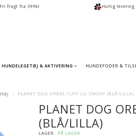
Fri fragt fra 399kr
Hurtig levering
HUNDELEGETØJ & AKTIVERING
HUNDEFODER & TILS
etøj
PLANET DOG ORBEE-TUFF LIL SNOOP (BLÅ/LILLA)
PLANET DOG ORB
(BLÅ/LILLA)
LAGER:
PÅ LAGER