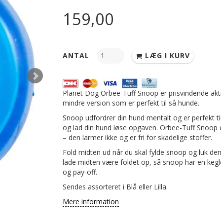
159,00
ANTAL
LÆG I KURV
Planet Dog Orbee-Tuff Snoop er prisvindende aktiv
mindre version som er perfekt til så hunde.
Snoop udfordrer din hund mentalt og er perfekt t
og lad din hund løse opgaven. Orbee-Tuff Snoop e
– den larmer ikke og er fri for skadelige stoffer.
Fold midten ud når du skal fylde snoop og luk de
lade midten være foldet op, så snoop har en kegle
og pay-off.
Sendes assorteret i Blå eller Lilla.
Mere information