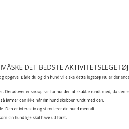
 MÅSKE DET BEDSTE AKTIVITETSLEGETØJ 
og opgave. Både du og din hund vil elske dette legetøj! Nu er der end
vær. Derudover er snoop rar for hunden at skubbe rundt med, da den er 
og så larmer den ikke når din hund skubber rundt med den.
le. Den er interaktiv og stimulerer din hund mentalt.
som din hund lige skal have ud først.