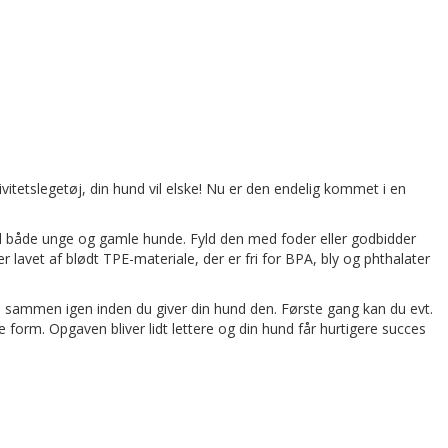
itetslegetøj, din hund vil elske! Nu er den endelig kommet i en
il både unge og gamle hunde. Fyld den med foder eller godbidder
r lavet af blødt
TPE-materiale, der er fri for BPA, bly og phthalater
n sammen igen inden du giver din hund den. Første gang kan du evt.
 form. Opgaven bliver lidt lettere og din hund får hurtigere succes