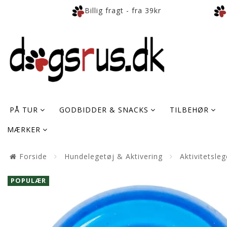
Billig fragt - fra 39kr
PÅ TUR
GODBIDDER & SNACKS
TILBEHØR
MÆRKER
Forside
Hundelegetøj & Aktivering
Aktivitetsleg
POPULÆR