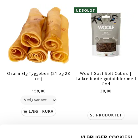
UDSOLGT
Ozami Elg Tyggeben (21 og 28
Woolf Goat Soft Cubes |
cm)
Lækre bløde godbidder med
Ged
159,00
39,00
LÆG I KURV
SE PRODUKTET
VI BRUGER COOKIES!