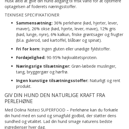
Husk altid at give din hund adgang til frisk vand for at optimere
optagelsen af foderets næringsstoffer.
TEKNISKE SPECIFIKATIONER
Sammensætning:
36% perlehøne (kød, hjerter, lever,
maver), 26% okse (kød, hjerte, lever, mave), 12% gris
(kød, lunge, nyre), 6% kalkun, friske grøntsager og frugter
(bl.a. gulerod, sød kartoffel, blåbær og spinat).
Fri for korn:
Ingen gluten eller unødige fyldstoffer.
Fordøjelighed:
90-95% højkvalitetsprotein.
Næringsrige tilsætninger:
Grøn-læbede muslinger,
tang, bryggergær og hørfrø.
Ingen kunstige tilsætningsstoffer:
Naturligt og rent
produkt.
GIV DIN HUND DEN NATURLIGE KRAFT FRA
PERLEHØNE
Med Dolina Noteci SUPERFOOD – Perlehøne kan du forkæle
din hund med en sund og smagfuld godbid, der støtter dens
sundhed og vitalitet. Lad din hund smage naturens bedste
ingredienser hver dag.