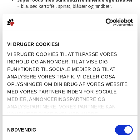
– bl.a. sød kartoffel, spinat, blåbær og hindbær.
Understøtter led, hud og pels
med grøn-læbede
muslinger, glucosamin og chondroitin.
Forbedret fordøjelse og tarmflora
takket være
psylliumfrø, hørfrø og cikorie inulin.
VI BRUGER COOKIES!
Posen indeholder 1kg lækkert Superfood til din hund.
VI BRUGER COOKIES TIL AT TILPASSE VORES
Køb 2 for 250kr
INDHOLD OG ANNONCER, TIL AT VISE DIG
Mere information
FUNKTIONER TIL SOCIALE MEDIER OG TIL AT
ANALYSERE VORES TRAFIK. VI DELER OGSÅ
OPLYSNINGER OM DIN BRUG AF VORES WEBSITE
MED VORES PARTNERE INDEN FOR SOCIALE
BESKRIVELSE
MEDIER, ANNONCERINGSPARTNERE OG
ANALYSEPARTNERE. VORES PARTNERE KAN
KOMBINERE DISSE DATA MED ANDRE
EN SUND GODBID MED KRAFTEN FRA
OPLYSNINGER, DU HAR GIVET DEM, ELLER SOM DE
PERLEHØNE
SAMTYKKEVALG
HAR INDSAMLET FRA DIN BRUG AF DERES
NØDVENDIG
Denne variant af Dolina Noteci SUPERFOOD udnytter
TJENESTER.