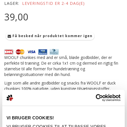
LAGER:
LEVERINGSTID ER 2-4 DAG(E)
39,00
Få besked når produktet kommer igen
WOOLF chunkies med and er små, bløde godbidder, der er
perfekte til træning. De er cirka 1x1 cm og dermed en rigtig fin
størrelse til alle former for hundetræning og
belønningssituationer med din hund.
Lige som alle andre godbidder og snacks fra WOOLF er duck
chunkies 100% naturlige, uden kunstige tilsætningsstoffer,
konserveringsstoffer eller farvestoffer.
Woolf produceres i Tjekkiet.
Denne variant er pt udsolgt, men kommer på lager igen i løbet
af april.
VI BRUGER COOKIES!
Mere information
VI BRUGER COOKIES TIL AT TILPASSE VORES