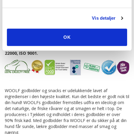
proteinkilde - uden kunstige tilsætningsstoffer,
konserveringsstoffer eller farvestoffer. 100% kvalitetskød til din
bedste ven.
Vis detaljer
Efter åbning anbefales det at opbevare godbidderne på køl for at
sikre holdbarheden. I posen ligger en "fugt-opsamlings-pose", lad
OK
denne ligge, så den bløde konsistensbibeholdes.
Alle Woolf snacks er certificeret med HACCP, BRC, ISO
22000, ISO 9001.
WOOLF godbidder og snacks er udelukkende lavet af
ingredienser i den højeste kvalitet. Kun det bedste er godt nok til
din hund! WOOLFs godbidder fremstilles udfra en ideologi om
det naturlige, de friske råvarer og at smagen er helt i top. De
produceres i Tjekkiet og indholdet i deres godbidder er over
90% frisk kød. Med godbidder fra WOOLF er du sikker på at din
hund får sunde, lækre godbidder med masser af smag og
næring.