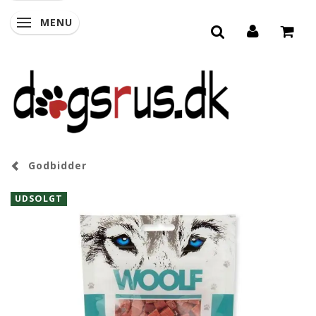
MENU
SKIFTE NAVIGATION
Godbidder
UDSOLGT