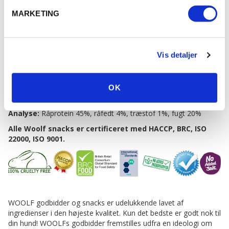
WOOLF Soft Strips er proppet med smagfuld, frisk and – uden
MARKETING
kunstige tilsætningsstoffer, konserveringsstoffer eller
farvestoffer. 100% kvalitetskød til din bedste ven.
Efter åbning anbefales det at opbevare godbidderne på køl for at
Vis detaljer
sikre holdbarheden. I posen ligger en "fugt-opsamlings-pose", lad
denne ligge, så den bløde konsistensbibeholdes.
OK
Ingredienser:
And (90%), mineraler, stivelse, glycerin.
Analyse:
Råprotein 45%, råfedt 4%, træstof 1%, fugt 20%
Alle Woolf snacks er certificeret med HACCP, BRC, ISO
22000, ISO 9001.
WOOLF godbidder og snacks er udelukkende lavet af
ingredienser i den højeste kvalitet. Kun det bedste er godt nok til
din hund! WOOLFs godbidder fremstilles udfra en ideologi om