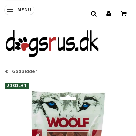
MENU
SKIFTE NAVIGATION
Godbidder
UDSOLGT