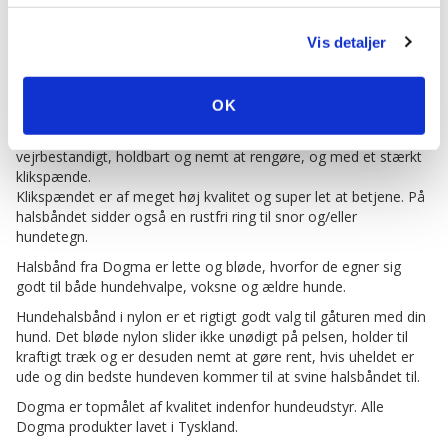
solnedgangen.
Bliv ikke bekymret hvis det bliver beskidt - det kan sagtens
Vis detaljer
vaskes.
Dogma halsbåndet er 20 mm bredt. En rigtigt god bredde der
kan bruges af de fleste hunde. Det fås i 3 størrelser.
OK
Halsbåndet er lavet af slidstærkt blødt Nylon, som er
vejrbestandigt, holdbart og nemt at rengøre, og med et stærkt
klikspænde.
Klikspændet er af meget høj kvalitet og super let at betjene. På
halsbåndet sidder også en rustfri ring til snor og/eller
hundetegn.
Halsbånd fra Dogma er lette og bløde, hvorfor de egner sig
godt til både hundehvalpe, voksne og ældre hunde.
Hundehalsbånd i nylon er et rigtigt godt valg til gåturen med din
hund. Det bløde nylon slider ikke unødigt på pelsen, holder til
kraftigt træk og er desuden nemt at gøre rent, hvis uheldet er
ude og din bedste hundeven kommer til at svine halsbåndet til.
Dogma er topmålet af kvalitet indenfor hundeudstyr. Alle
Dogma produkter lavet i Tyskland.