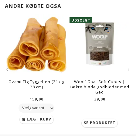
ANDRE KØBTE OGSÅ
UDSOLGT
Ozami Elg Tyggeben (21 og
Woolf Goat Soft Cubes |
A
28 cm)
Lækre bløde godbidder med
Ged
159,00
39,00
LÆG I KURV
SE PRODUKTET