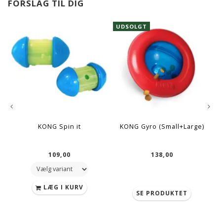
FORSLAG TIL DIG
UDSOLGT
KONG Spin it
KONG Gyro (Small+Large)
D
109,00
138,00
LÆG I KURV
SE PRODUKTET