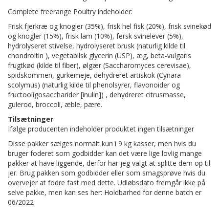
Complete freerange Poultry indeholder:
Frisk fjerkræ og knogler (35%), frisk hel fisk (20%), frisk svinekød
og knogler (15%), frisk lam (10%), fersk svinelever (5%),
hydrolyseret stivelse, hydrolyseret brusk (naturlig kilde til
chondroitin ), vegetabilsk glycerin (USP), æg, beta-vulgaris
frugtkød (kilde til fiber), ølgær (Saccharomyces cerevisae),
spidskommen, gurkemeje, dehydreret artiskok (Cynara
scolymus) (naturlig kilde til phenolsyrer, flavonoider og
fructooligosaccharider [inulin]) , dehydreret citrusmasse,
gulerod, broccoli, æble, pære.
Tilsætninger
Ifølge producenten indeholder produktet ingen tilsætninger
Disse pakker sælges normalt kun i 9 kg kasser, men hvis du
bruger foderet som godbidder kan det være lige lovlig mange
pakker at have liggende, derfor har jeg valgt at splitte dem op til
jer. Brug pakken som godbidder eller som smagsprøve hvis du
overvejer at fodre fast med dette. Udløbsdato fremgår ikke på
selve pakke, men kan ses her: Holdbarhed for denne batch er
06/2022