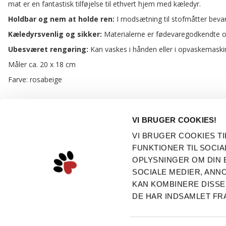
mat er en fantastisk tilføjelse til ethvert hjem med kæledyr.
Holdbar og nem at holde ren:
I modsætning til stofmåtter bevar
Kæledyrsvenlig og sikker:
Materialerne er fødevaregodkendte og 
Ubesværet rengøring:
Kan vaskes i hånden eller i opvaskemaskine
Måler ca. 20 x 18 cm
Farve: rosabeige
VI BRUGER COOKIES!
KONTAKT
KONTO
VI BRUGER COOKIES TI
Dogsrus ApS
Min konto
FUNKTIONER TIL SOCIA
Adressebog
Sepstrupvej 13
OPLYSNINGER OM DIN 
Ønskeliste
SOCIALE MEDIER, AN
8653 Them
Ordrehistorik
KAN KOMBINERE DISSE
CVR: 35682163
Nyhedsbrev
DE HAR INDSAMLET FR
Tlf.: 22 23 96 85