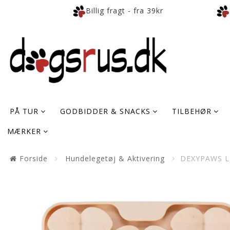
Billig fragt - fra 39kr
PÅ TUR
GODBIDDER & SNACKS
TILBEHØR
MÆRKER
Forside
Hundelegetøj & Aktivering
DEXYPAWS L