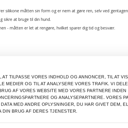
er silikone måtten sin form og er nem at gøre ren, selv ved gentagen
sikre at bruge til din hund.
n - måtten er let at rengøre, hvilket sparer dig tid og besvær.
LIKE OG FØLG OS PÅ DE
INFORMATIO
L AT TILPASSE VORES INDHOLD OG ANNONCER, TIL AT VIS
SOCIALE MEDIER
Fortrolighed
LE MEDIER OG TIL AT ANALYSERE VORES TRAFIK. VI DEL
Levering og F
BRUG AF VORES WEBSITE MED VORES PARTNERE INDEN
Om mig
NONCERINGSPARTNERE OG ANALYSEPARTNERE. VORES P
Betingelser & 
 DATA MED ANDRE OPLYSNINGER, DU HAR GIVET DEM, E
Persondatapol
A DIN BRUG AF DERES TJENESTER.
Fortrydelsesr