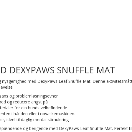
ED DEXYPAWS SNUFFLE MAT
lig nysgerrighed med DexyPaws Leaf Snuffle Mat. Denne aktivitetsmåtte 
levelse.
sans og problemløsningsevner.
ed og reducere angst på.
rialer for din hunds velbefindende.
 enten i hånden eller i opvaskemaskinen.
er, ideel til daglig mental stimulering.
spændende og berigende med DexyPaws Leaf Snuffle Mat. Perfekt til b