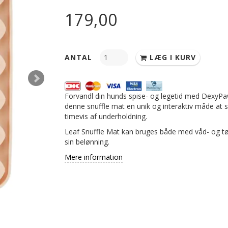
179,00
ANTAL
LÆG I KURV
Forvandl din hunds spise- og legetid med DexyPaws
denne snuffle mat en unik og interaktiv måde at 
timevis af underholdning.
Leaf Snuffle Mat kan bruges både med våd- og tørk
sin belønning.
Mere information