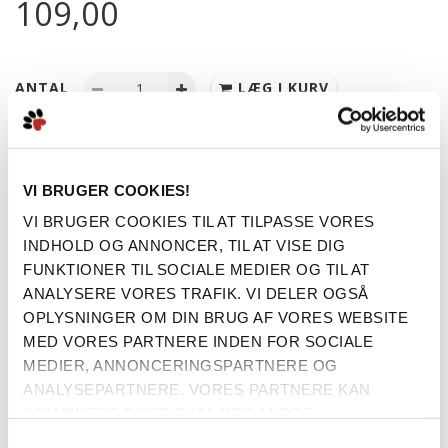
109,00
ANTAL
LÆG I KURV
KONG Wild Knots Birds: En blød fugl med et stærkt indre!
VI BRUGER COOKIES!
Blødt og krambart ydre.
Indvendigt knudret reb for holdbarhed.
VI BRUGER COOKIES TIL AT TILPASSE VORES
Indbygget pivfunktion for ekstra sjov.
INDHOLD OG ANNONCER, TIL AT VISE DIG
Cirka 30 cm i størrelse.
FUNKTIONER TIL SOCIALE MEDIER OG TIL AT
Mere information
ANALYSERE VORES TRAFIK. VI DELER OGSÅ
OPLYSNINGER OM DIN BRUG AF VORES WEBSITE
MED VORES PARTNERE INDEN FOR SOCIALE
MEDIER, ANNONCERINGSPARTNERE OG
BESKRIVELSE
ANALYSEPARTNERE. VORES PARTNERE KAN
KOMBINERE DISSE DATA MED ANDRE
OPLYSNINGER, DU HAR GIVET DEM, ELLER SOM DE
SAMTYKKEVALG