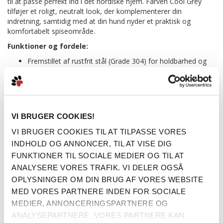
til at passe perfekt ind i det nordiske hjem. Farven Cool Grey
tilføjer et roligt, neutralt look, der komplementerer din
indretning, samtidig med at din hund nyder et praktisk og
komfortabelt spiseområde.
Funktioner og fordele:
Fremstillet af rustfrit stål (Grade 304) for holdbarhed og
hygiejne.
Skridsikker gummibase sikrer stabilitet under måltiderne.
Perfekt til både våd- og tørfoder samt vand.
Let at rengøre og tåler opvaskemaskine.
Tilgængelige størrelser:
VI BRUGER COOKIES!
S/M: 700 ml
VI BRUGER COOKIES TIL AT TILPASSE VORES
M/L: 1400 ml
INDHOLD OG ANNONCER, TIL AT VISE DIG
Mere information
FUNKTIONER TIL SOCIALE MEDIER OG TIL AT
ANALYSERE VORES TRAFIK. VI DELER OGSÅ
OPLYSNINGER OM DIN BRUG AF VORES WEBSITE
MED VORES PARTNERE INDEN FOR SOCIALE
MEDIER, ANNONCERINGSPARTNERE OG
BESKRIVELSE
ANALYSEPARTNERE. VORES PARTNERE KAN