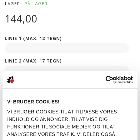
LAGER:
PÅ LAGER
144,00
LINIE 1 (MAX. 12 TEGN)
LINIE 2 (MAX. 17 TEGN)
LINIE 3 (MAX. 19 TEGN)
VI BRUGER COOKIES!
LINIE 4 (MAX. 17 TEGN)
VI BRUGER COOKIES TIL AT TILPASSE VORES
INDHOLD OG ANNONCER, TIL AT VISE DIG
FUNKTIONER TIL SOCIALE MEDIER OG TIL AT
LINIE 5 (MAX. 12 TEGN)
ANALYSERE VORES TRAFIK. VI DELER OGSÅ