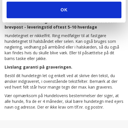
BESKRIVELSE
OK
Altid gratis levering på hundetegn fra shopdogsrus.dk.
Graverede hundetegn sendes altid med Postnord som
brevpost - leveringstid oftest 5-10 hverdage
Hundetegnet er nikkelfrit. Ring medfølger til at fastgøre
hundetegnet til halsbåndet eller selen. Kan også bruges som
nøglering, vedhæng på armbånd eller i halskæden, så du også
kan findes hvis du skulle blive væk. Eller til påsættelse på dit
barns taske eller jakke.
Livslang garanti på graveringen.
Bestil dit hundetegn let og enkelt ved at skrive den tekst, du
ønsker indgraveret, i ovenstående tekstfelter. Bemærk at der
ved hvert felt står hvor mange tegn der max. kan graveres.
Vær opmærksom på Hundelovens bestemmelser der siger, at
alle hunde, fra de er 4 måneder, skal bære hundetegn med ejers
navn og adresse. Der er ikke krav om tlf.nr. og postnr.