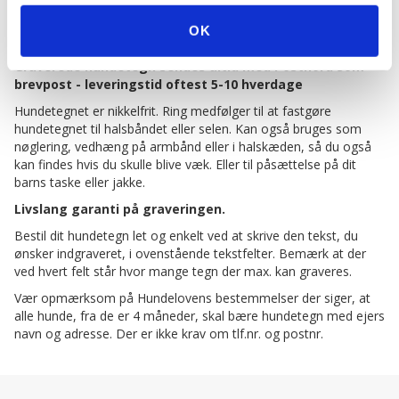
BESKRIVELSE
OK
Altid gratis levering på hundetegn fra shopdogsrus.dk.
Graverede hundetegn sendes altid med Postnord som
brevpost - leveringstid oftest 5-10 hverdage
Hundetegnet er nikkelfrit. Ring medfølger til at fastgøre
hundetegnet til halsbåndet eller selen. Kan også bruges som
nøglering, vedhæng på armbånd eller i halskæden, så du også
kan findes hvis du skulle blive væk. Eller til påsættelse på dit
barns taske eller jakke.
Livslang garanti på graveringen.
Bestil dit hundetegn let og enkelt ved at skrive den tekst, du
ønsker indgraveret, i ovenstående tekstfelter. Bemærk at der
ved hvert felt står hvor mange tegn der max. kan graveres.
Vær opmærksom på Hundelovens bestemmelser der siger, at
alle hunde, fra de er 4 måneder, skal bære hundetegn med ejers
navn og adresse. Der er ikke krav om tlf.nr. og postnr.