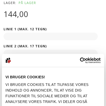
LAGER:
PÅ LAGER
144,00
LINIE 1 (MAX. 12 TEGN)
LINIE 2 (MAX. 17 TEGN)
LINIE 3 (MAX. 19 TEGN)
VI BRUGER COOKIES!
LINIE 4 (MAX. 17 TEGN)
VI BRUGER COOKIES TIL AT TILPASSE VORES
INDHOLD OG ANNONCER, TIL AT VISE DIG
FUNKTIONER TIL SOCIALE MEDIER OG TIL AT
LINIE 5 (MAX. 12 TEGN)
ANALYSERE VORES TRAFIK. VI DELER OGSÅ