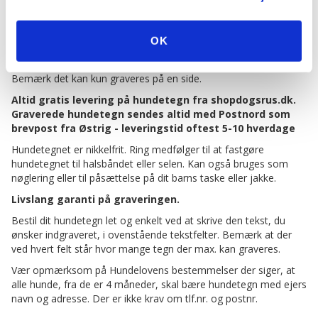
BESKRIVELSE
OK
Emalje hundetegn fra Red Dingo kan leveres altid graveret.
Bemærk det kan kun graveres på en side.
Altid gratis levering på hundetegn fra shopdogsrus.dk.
Graverede hundetegn sendes altid med Postnord som
brevpost fra Østrig - leveringstid oftest 5-10 hverdage
Hundetegnet er nikkelfrit. Ring medfølger til at fastgøre
hundetegnet til halsbåndet eller selen. Kan også bruges som
nøglering eller til påsættelse på dit barns taske eller jakke.
Livslang garanti på graveringen.
Bestil dit hundetegn let og enkelt ved at skrive den tekst, du
ønsker indgraveret, i ovenstående tekstfelter. Bemærk at der
ved hvert felt står hvor mange tegn der max. kan graveres.
Vær opmærksom på Hundelovens bestemmelser der siger, at
alle hunde, fra de er 4 måneder, skal bære hundetegn med ejers
navn og adresse. Der er ikke krav om tlf.nr. og postnr.