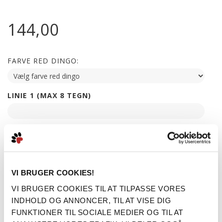
144,00
FARVE RED DINGO:
LINIE 1 (MAX 8 TEGN)
LINIE 2 (MAX 16 TEGN)
LINIE 3 (MAX 22 TEGN)
VI BRUGER COOKIES!
VI BRUGER COOKIES TIL AT TILPASSE VORES
INDHOLD OG ANNONCER, TIL AT VISE DIG
LINIE 4 (MAX 22 TEGN)
FUNKTIONER TIL SOCIALE MEDIER OG TIL AT