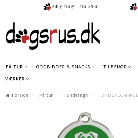
Billig fragt - fra 39kr
PÅ TUR
GODBIDDER & SNACKS
TILBEHØR
MÆRKER
Forside
På tur
Hundetegn
HUNDETEGN MED