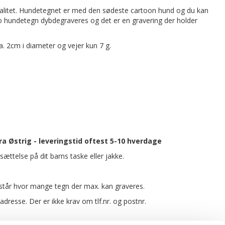
alitet. Hundetegnet er med den sødeste cartoon hund og du kan
go hundetegn dybdegraveres og det er en gravering der holder
ca. 2cm i diameter og vejer kun 7 g.
 Østrig - leveringstid oftest 5-10 hverdage
sættelse på dit barns taske eller jakke.
t står hvor mange tegn der max. kan graveres.
esse. Der er ikke krav om tlf.nr. og postnr.