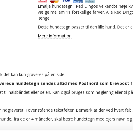
Emalje hundetegn i Red Dingos velkendte høje kv
vælge mellem 11 forskellige farver. Alle Red Din
længe.
Dette hundetegn passer til den lille hund. Det er 
Mere information
k det kan kun graveres på en side.
averede hundetegn sendes altid med Postnord som brevpost fra
t til halsbåndet eller selen. Kan også bruges som nøglering eller til på
er indgraveret, i ovenstående tekstfelter. Bemærk at der ved hvert fel
de, fra de er 4 måneder, skal bære hundetegn med ejers navn og adr