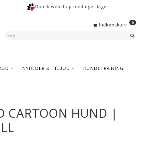
Dansk webshop med eget lager
0
Indkøbskurv
KUD
NYHEDER & TILBUD
HUNDETRÆNING
D CARTOON HUND |
ALL