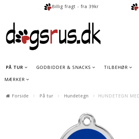
Billig fragt - fra 39kr
PÅ TUR
GODBIDDER & SNACKS
TILBEHØR
MÆRKER
Forside
På tur
Hundetegn
HUNDETEGN MED 