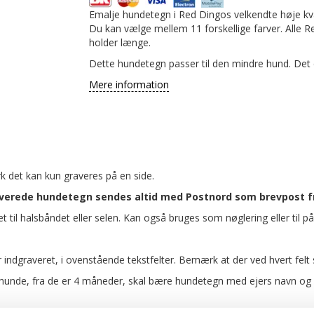
Emalje hundetegn i Red Dingos velkendte høje kval
Du kan vælge mellem 11 forskellige farver. Alle 
holder længe.
Dette hundetegn passer til den mindre hund. Det e
Mere information
k det kan kun graveres på en side.
averede hundetegn sendes altid med Postnord som brevpost fra
t til halsbåndet eller selen. Kan også bruges som nøglering eller til på
er indgraveret, i ovenstående tekstfelter. Bemærk at der ved hvert fel
de, fra de er 4 måneder, skal bære hundetegn med ejers navn og adr