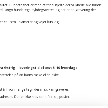
itet. Hundetegnet er med et tribal hjerte der vil klæde alle hunde.
Red Dingo hundetegn dybdegraveres og det er en gravering der
r ca. 2cm i diameter og vejer kun 7 g.
 Østrig - leveringstid oftest 5-10 hverdage
sættelse på dit barns taske eller jakke.
t står hvor mange tegn der max. kan graveres.
esse. Der er ikke krav om tlf.nr. og postnr.