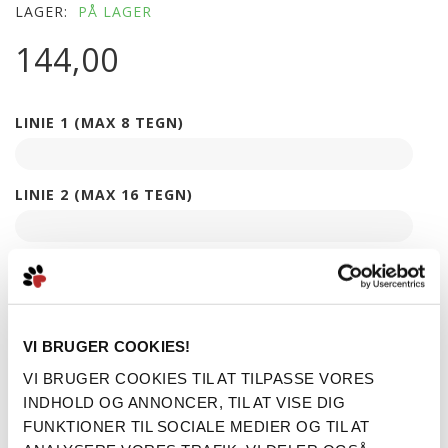
LAGER:
PÅ LAGER
144,00
LINIE 1 (MAX 8 TEGN)
LINIE 2 (MAX 16 TEGN)
LINIE 3 (MAX 22 TEGN)
LINIE 4 (MAX 22 TEGN)
VI BRUGER COOKIES!
VI BRUGER COOKIES TIL AT TILPASSE VORES
INDHOLD OG ANNONCER, TIL AT VISE DIG
LINIE 5 (MAX 16 TEGN)
FUNKTIONER TIL SOCIALE MEDIER OG TIL AT