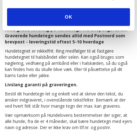
OK
BESKRIVELSE
Altid gratis levering på hundetegn fra shopdogsrus.dk.
Graverede hundetegn sendes altid med Postnord som
brevpost - leveringstid oftest 5-10 hverdage
Hundetegnet er nikkelfrit. Ring medfølger til at fastgøre
hundetegnet til halsbåndet eller selen. Kan også bruges som
nøglering, vedhæng på armbånd eller i halskæden, så du også
kan findes hvis du skulle blive væk. Eller til påsættelse på dit
barns taske eller jakke.
Livslang garanti på graveringen.
Bestil dit hundetegn let og enkelt ved at skrive den tekst, du
ønsker indgraveret, i ovenstående tekstfelter. Bemærk at der
ved hvert felt står hvor mange tegn der max. kan graveres.
Vær opmærksom på Hundelovens bestemmelser der siger, at
alle hunde, fra de er 4 måneder, skal bære hundetegn med ejers
navn og adresse. Der er ikke krav om tlf.nr. og postnr.