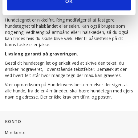
OK
Graverede hundetegn sendes altid med Postnord som
brevpost - leveringstid oftest 5-10 hverdage
Hundetegnet er nikkelfrit. Ring medfølger til at fastgøre
hundetegnet til halsbåndet eller selen. Kan også bruges som
nøglering, vedhæng på armbånd eller i halskæden, så du også
kan findes hvis du skulle blive væk. Eller til påsættelse på dit
barns taske eller jakke.
Livslang garanti på graveringen.
Bestil dit hundetegn let og enkelt ved at skrive den tekst, du
ønsker indgraveret, i ovenstående tekstfelter. Bemærk at der
ved hvert felt står hvor mange tegn der max. kan graveres.
Vær opmærksom på Hundelovens bestemmelser der siger, at
alle hunde, fra de er 4 måneder, skal bære hundetegn med ejers
navn og adresse. Der er ikke krav om tlf.nr. og postnr.
KONTO
Min konto