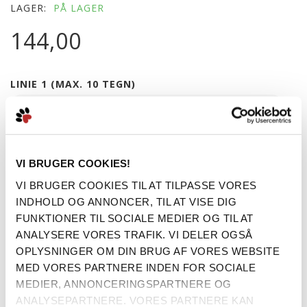
LAGER:
PÅ LAGER
144,00
LINIE 1 (MAX. 10 TEGN)
LINIE 2 (MAX. 12 TEGN)
VI BRUGER COOKIES!
LINIE 3 (MAX. 10 TEGN)
VI BRUGER COOKIES TIL AT TILPASSE VORES
INDHOLD OG ANNONCER, TIL AT VISE DIG
FUNKTIONER TIL SOCIALE MEDIER OG TIL AT
ANALYSERE VORES TRAFIK. VI DELER OGSÅ
ANTAL
LÆG I KURV
OPLYSNINGER OM DIN BRUG AF VORES WEBSITE
MED VORES PARTNERE INDEN FOR SOCIALE
MEDIER, ANNONCERINGSPARTNERE OG
Emalje hundetegn i Red Dingos velkendte høje kvalitet. Forkæl
ANALYSEPARTNERE. VORES PARTNERE KAN
din hund med et hundetegn med den fineste glimmer-cupcake