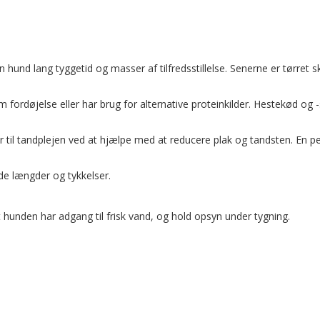
din hund lang tyggetid og masser af tilfredsstillelse. Senerne er tørr
m fordøjelse eller har brug for alternative proteinkilder. Hestekød og 
er til tandplejen ved at hjælpe med at reducere plak og tandsten. En 
de længder og tykkelser.
t hunden har adgang til frisk vand, og hold opsyn under tygning.