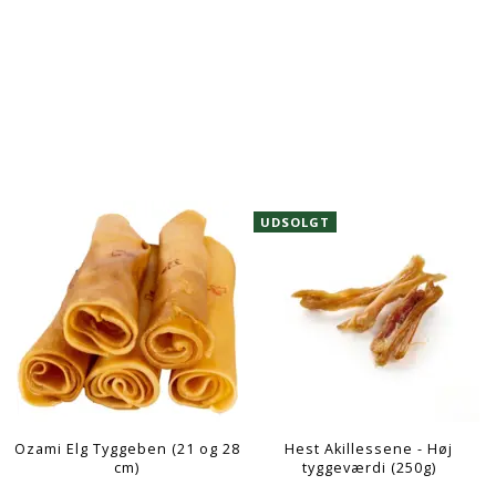
UDSOLGT
Ozami Elg Tyggeben (21 og 28
Hest Akillessene - Høj
cm)
tyggeværdi (250g)