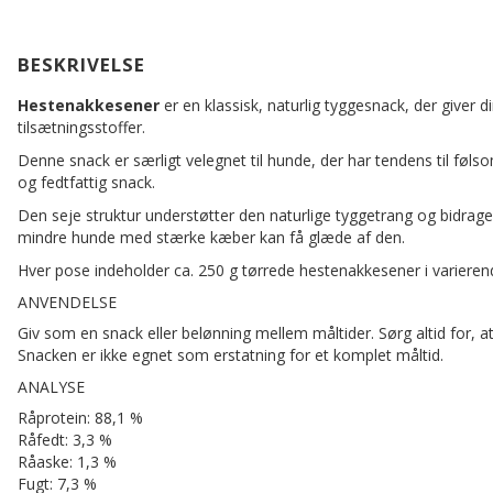
BESKRIVELSE
Hestenakkesener
er en klassisk, naturlig tyggesnack, der giver 
tilsætningsstoffer.
Denne snack er særligt velegnet til hunde, der har tendens til følso
og fedtfattig snack.
Den seje struktur understøtter den naturlige tyggetrang og bidrag
mindre hunde med stærke kæber kan få glæde af den.
Hver pose indeholder ca. 250 g tørrede hestenakkesener i varieren
ANVENDELSE
Giv som en snack eller belønning mellem måltider. Sørg altid for, a
Snacken er ikke egnet som erstatning for et komplet måltid.
ANALYSE
Råprotein: 88,1 %
Råfedt: 3,3 %
Råaske: 1,3 %
Fugt: 7,3 %